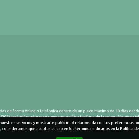
das de forma online o telefonica dentro de un plazo máximo de 10 días desde
2024 las tarifas aéreas se rigen por política tarifaria de la compañía aérea i
r nuestros servicios y mostrarte publicidad relacionada con tus preferencias me
 consideramos que aceptas su uso en los términos indicados en la Política d