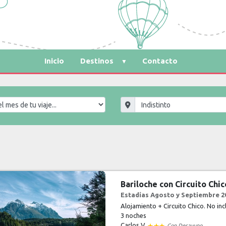
Inicio
Destinos
Contacto
Bariloche con Circuito Chic
Estadías Agosto y Septiembre 20
Alojamiento + Circuito Chico. No in
3 noches
Carlos V
Con Desayuno