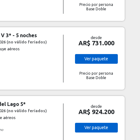
Precio por persona
Base Doble
 V 3* - 5 noches
desde
AR$ 731.000
26 (no válido feriados)
luye aéreos
Ver
paquete
Precio por persona
Base Doble
del Lago 5*
desde
AR$ 924.200
26 (no válido feriados)
ye aéreos
Ver
paquete
no