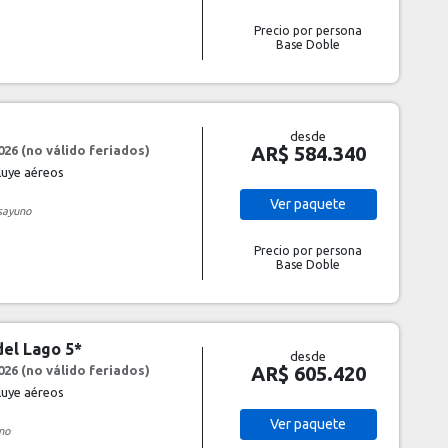
Precio por persona
Base Doble
desde
AR$ 584.340
26 (no válido feriados)
cluye aéreos
Ver
paquete
sayuno
Precio por persona
Base Doble
del Lago 5*
desde
AR$ 605.420
26 (no válido feriados)
cluye aéreos
Ver
paquete
no