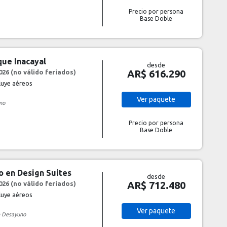
Precio por persona
Base Doble
que Inacayal
desde
AR$ 616.290
26 (no válido feriados)
cluye aéreos
Ver
paquete
no
Precio por persona
Base Doble
co en Design Suites
desde
AR$ 712.480
26 (no válido feriados)
cluye aéreos
Ver
paquete
 Desayuno