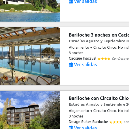
Ver salidas
Bariloche 3 noches en Caci
Estadías Agosto y Septiembre 20
Alojamiento + Circuito Chico. No in
3 noches
Cacique Inacayal
Con Desayu
Ver salidas
Bariloche con Circuito Chi
Estadías Agosto y Septiembre 20
Alojamiento + Circuito Chico. No in
3 noches
Design Suites Bariloche
Con
Ver salidas