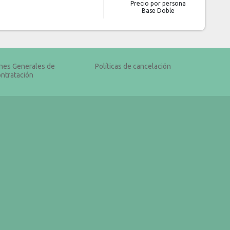
Precio por persona
Base Doble
nes Generales de
Políticas de cancelación
ntratación