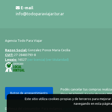
E-mail
info@todoparaviajar.tur.ar
Agencia Todo Para Viajar
Razon Social:
Gonzalez Ponce Maria Cecilia
CUIT:
27-28483793-8
Legajo:
16527
(ver licencia)
(ver titularidad)
Podés cancelar tus compras realiza
Boton de arrepentimiento
(Disp.954/2025). Según decreto 809/
Este sitio utiliza cookies propias y de terceros para mejora
navegando en esta página,
Defensa del consumidor. Para reclamos
ingrese aquí