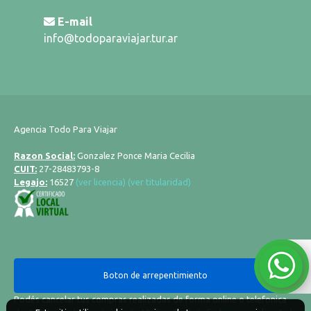
E-mail
info@todoparaviajar.tur.ar
Agencia Todo Para Viajar
Razon Social:
Gonzalez Ponce Maria Cecilia
CUIT:
27-28483793-8
Legajo:
16527
(ver licencia)
(ver titularidad)
Boton de arrepentimiento
Podés cancelar tus compras realizadas de forma online o telefonica