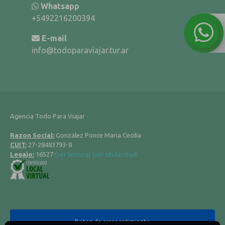
Whatsapp
+5492216200394
E-mail
info@todoparaviajar.tur.ar
Agencia Todo Para Viajar
Razon Social:
Gonzalez Ponce Maria Cecilia
CUIT:
27-28483793-8
Legajo:
16527
(ver licencia)
(ver titularidad)
Boton de arrepentimiento