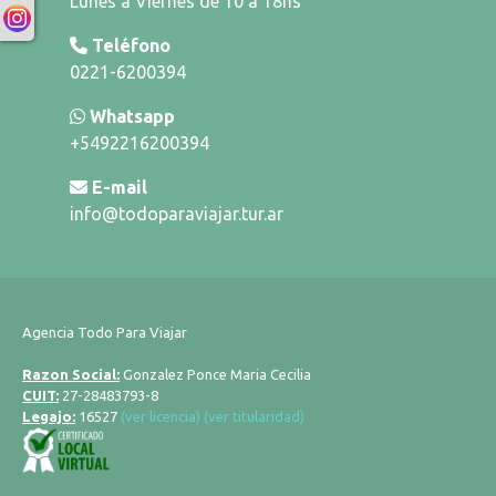
Lunes a Viernes de 10 a 18hs
Teléfono
0221-6200394
Whatsapp
+5492216200394
E-mail
info@todoparaviajar.tur.ar
Agencia Todo Para Viajar
Razon Social:
Gonzalez Ponce Maria Cecilia
CUIT:
27-28483793-8
Legajo:
16527
(ver licencia)
(ver titularidad)